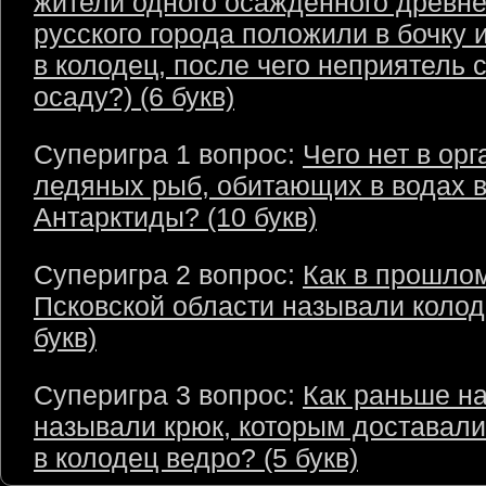
жители одного осаждённого древне
русского города положили в бочку 
в колодец, после чего неприятель 
осаду?) (6 букв)
Суперигра 1 вопрос:
Чего нет в ор
ледяных рыб, обитающих в водах 
Антарктиды? (10 букв)
Суперигра 2 вопрос:
Как в прошлом
Псковской области называли колод
букв)
Суперигра 3 вопрос:
Как раньше н
называли крюк, которым доставал
в колодец ведро? (5 букв)