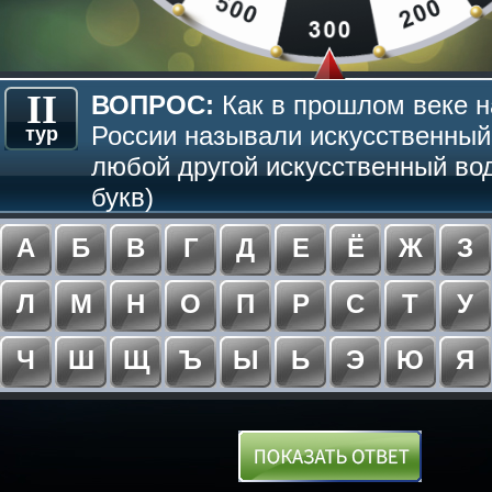
II
ВОПРОС:
Как в прошлом веке н
России называли искусственный
тур
любой другой искусственный во
букв)
А
Б
В
Г
Д
Е
Ё
Ж
З
Л
М
Н
О
П
Р
С
Т
У
Ч
Ш
Щ
Ъ
Ы
Ь
Э
Ю
Я