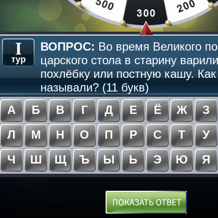
I
ВОПРОС:
Во время Великого по
царского стола в старину варил
тур
похлёбку или постную кашу. Как
называли? (11 букв)
А
Б
В
Г
Д
Е
Ё
Ж
З
Л
М
Н
О
П
Р
С
Т
У
Ч
Ш
Щ
Ъ
Ы
Ь
Э
Ю
Я