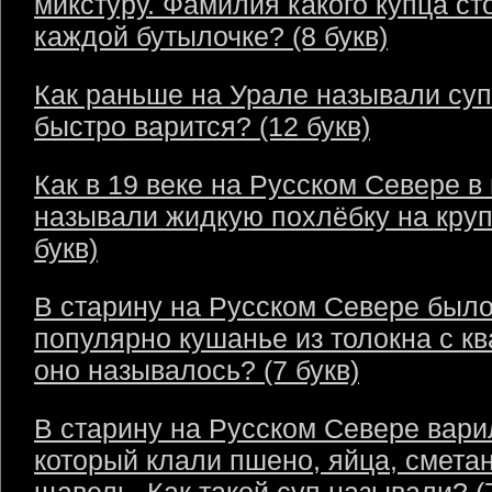
микстуру. Фамилия какого купца ст
каждой бутылочке? (8 букв)
Как раньше на Урале называли суп
быстро варится? (12 букв)
Как в 19 веке на Русском Севере в
называли жидкую похлёбку на круп
букв)
В старину на Русском Севере был
популярно кушанье из толокна с кв
оно называлось? (7 букв)
В старину на Русском Севере варил
который клали пшено, яйца, сметан