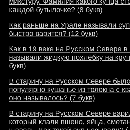
микстуру. Фамилия какого купца ст
каждой бутылочке? (8 букв)
Как раньше на Урале называли суп
быстро варится? (12 букв)
Как в 19 веке на Русском Севере в
называли жидкую похлёбку на круп
букв)
В старину на Русском Севере был
популярно кушанье из толокна с кв
оно называлось? (7 букв)
В старину на Русском Севере варил
который клали пшено, яйца, сметан