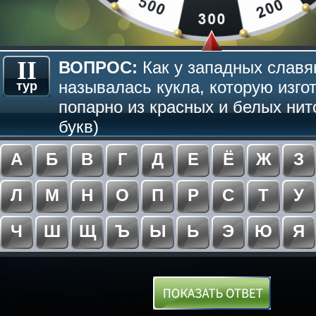
II
ВОПРОС:
Как у западных славя
называлась кукла, которую изго
тур
попарно из красных и белых нит
букв)
А
Б
В
Г
Д
Е
Ё
Ж
З
Л
М
Н
О
П
Р
С
Т
У
Ч
Ш
Щ
Ъ
Ы
Ь
Э
Ю
Я