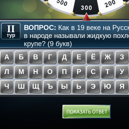
II
ВОПРОС:
Как в 19 веке на Рус
в народе называли жидкую похл
тур
крупе? (9 букв)
А
Б
В
Г
Д
Е
Ё
Ж
З
Л
М
Н
О
П
Р
С
Т
У
Ч
Ш
Щ
Ъ
Ы
Ь
Э
Ю
Я