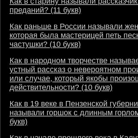
Как в старину называли рассказчик
преданий? (11 букв)
Как раньше в России называли же
которая была мастерицей петь пес
частушки? (10 букв)
Как в народном творчестве называ
устный рассказ о невероятном пр
или случае, который якобы произо
действительности? (10 букв)
Как в 19 веке в Пензенской губерн
называли горшок с длинным горлом
букв)
Как в начале прошлого века в Кал