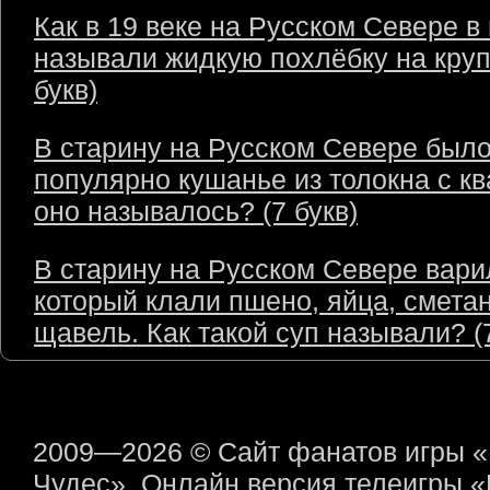
Как в 19 веке на Русском Севере в
называли жидкую похлёбку на круп
букв)
В старину на Русском Севере был
популярно кушанье из толокна с кв
оно называлось? (7 букв)
В старину на Русском Севере варил
который клали пшено, яйца, сметан
щавель. Как такой суп называли? (7
2009—2026 © Сайт фанатов игры 
Чудес». Онлайн версия телеигры 