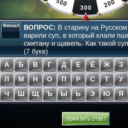
Финал
ВОПРОС:
В старину на Русском
варили суп, в который клали пш
сметану и щавель. Как такой су
(7 букв)
А
Б
В
Г
Д
Е
Ё
Ж
З
Л
М
Н
О
П
Р
С
Т
У
Ч
Ш
Щ
Ъ
Ы
Ь
Э
Ю
Я