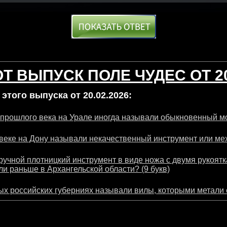
Т ВЫПУСК ПОЛЕ ЧУДЕС ОТ 20
этого выпуска от 20.02.2026:
 прошлого века на Урале иногда называли обыкновенный мо
веке на Дону называли некачественный инструмент или мех
ручной плотницкий инструмент в виде ножа с двумя рукоятк
ли раньше в Архангельской области? (9 букв)
ых российских губерниях называли вилы, которыми метали с