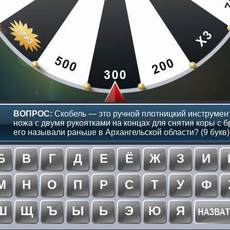
ВОПРОС:
Скобель — это ручной плотницкий инструмент
ножа с двумя рукоятками на концах для снятия коры с б
его называли раньше в Архангельской области? (9 букв)
Б
В
Г
Д
Е
Ё
Ж
З
И
М
Н
О
П
Р
С
Т
У
Ф
Ш
Щ
Ъ
Ы
Ь
Э
Ю
Я