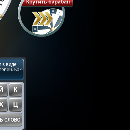
 в виде
рёвен. Как
Й
К
Х
Ц