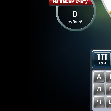
0
рублей
III
тур
А
Л
Ч