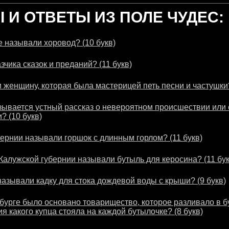
И ОТВЕТЫ ИЗ ПОЛЕ ЧУДЕС:
 называли хоровод? (10 букв)
зчика сказок и преданий? (11 букв)
 женщину, которая была мастерицей петь песни и частушки?
зывается устный рассказ о невероятном происшествии или 
? (10 букв)
бернии называли горшок с длинным горлом? (11 букв)
 Калужской губернии называли бутыль для керосина? (11 бук
называли кадку для стока дождевой воды с крыши? (9 букв)
рбурге было основано товарищество, которое разливало в 
я какого купца стояла на каждой бутылочке? (8 букв)