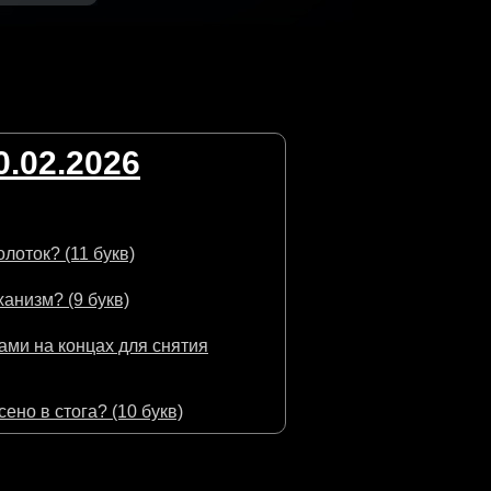
.02.2026
лоток? (11 букв)
анизм? (9 букв)
ами на концах для снятия
ено в стога? (10 букв)