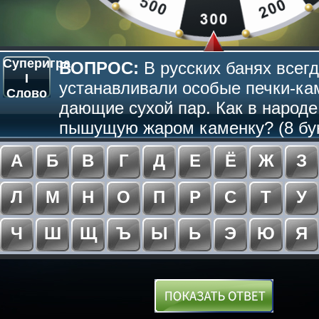
Суперигра
ВОПРОС:
В русских банях всег
I
устанавливали особые печки-ка
Слово
дающие сухой пар. Как в народ
пышущую жаром каменку? (8 бу
А
Б
В
Г
Д
Е
Ё
Ж
З
Л
М
Н
О
П
Р
С
Т
У
Ч
Ш
Щ
Ъ
Ы
Ь
Э
Ю
Я