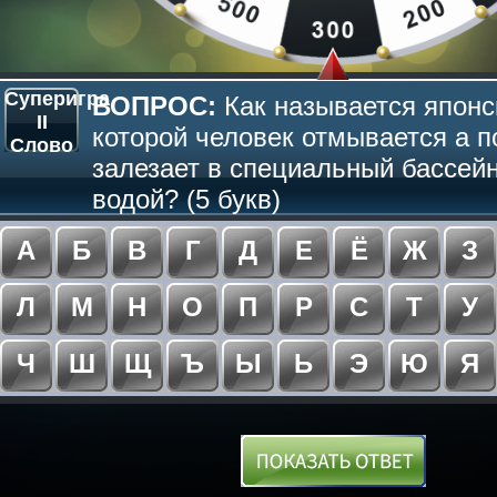
Суперигра
ВОПРОС:
Как называется японс
II
которой человек отмывается а п
Слово
залезает в специальный бассейн
водой? (5 букв)
А
Б
В
Г
Д
Е
Ё
Ж
З
Л
М
Н
О
П
Р
С
Т
У
Ч
Ш
Щ
Ъ
Ы
Ь
Э
Ю
Я